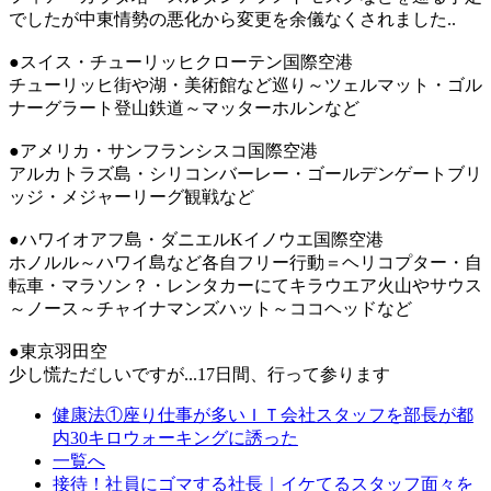
でしたが中東情勢の悪化から変更を余儀なくされました..
●スイス・チューリッヒクローテン国際空港
チューリッヒ街や湖・美術館など巡り～ツェルマット・ゴル
ナーグラート登山鉄道～マッターホルンなど
●アメリカ・サンフランシスコ国際空港
アルカトラズ島・シリコンバーレー・ゴールデンゲートブリ
ッジ・メジャーリーグ観戦など
●ハワイオアフ島・ダニエルKイノウエ国際空港
ホノルル～ハワイ島など各自フリー行動＝ヘリコプター・自
転車・マラソン？・レンタカーにてキラウエア火山やサウス
～ノース～チャイナマンズハット～ココヘッドなど
●東京羽田空
少し慌ただしいですが...17日間、行って参ります
健康法①座り仕事が多いＩＴ会社スタッフを部長が都
内30キロウォーキングに誘った
一覧へ
接待！社員にゴマする社長｜イケてるスタッフ面々を