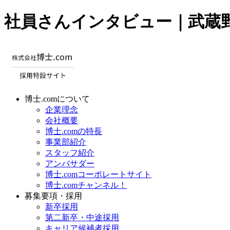
社員さんインタビュー｜武蔵野
博士.comについて
企業理念
会社概要
博士.comの特長
事業部紹介
スタッフ紹介
アンバサダー
博士.comコーポレートサイト
博士.comチャンネル！
募集要項・採用
新卒採用
第二新卒・中途採用
キャリア候補者採用