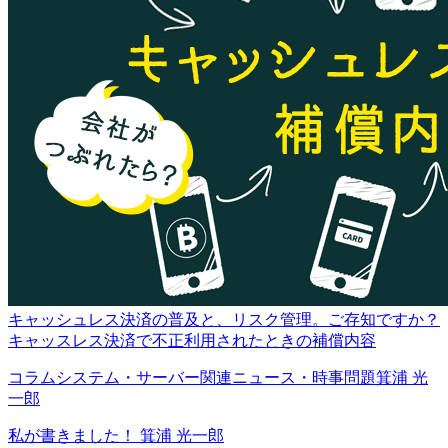
キャッシュレス決済の普及と、リスク管理。ご存知ですか？
キャッスレス決済で不正利用されたときの補償内容
コラム
システム・サーバー関連
ニュース・時事問題
箕浦 光
一郎
私が書きました！
箕浦 光一郎