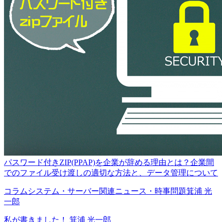
パスワード付きZIP(PPAP)を企業が辞める理由とは？企業間
でのファイル受け渡しの適切な方法と、データ管理について
コラム
システム・サーバー関連
ニュース・時事問題
箕浦 光
一郎
私が書きました！
箕浦 光一郎