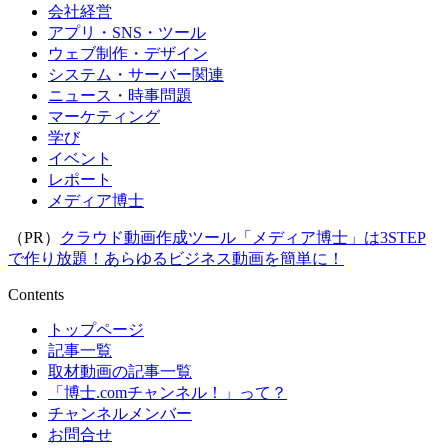
会社経営
アプリ・SNS・ツール
ウェブ制作・デザイン
システム・サーバー関連
ニュース・時事問題
マーケティング
学び
イベント
レポート
メディア博士
（PR）
クラウド動画作成ツール「メディア博士」は3STEP
で作り放題！あらゆるビジネス動画を簡単に！
Contents
トップページ
記事一覧
取材動画の記事一覧
「博士.comチャンネル！」って？
チャンネルメンバー
お問合せ