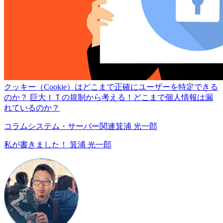
クッキー（Cookie）はどこまで正確にユーザーを特定できる
のか？ 巨大ＩＴの規制から考える！どこまで個人情報は漏
れているのか？
コラム
システム・サーバー関連
箕浦 光一郎
私が書きました！
箕浦 光一郎