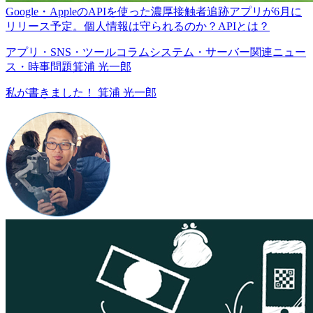
Google・AppleのAPIを使った濃厚接触者追跡アプリが6月に
リリース予定。個人情報は守られるのか？APIとは？
アプリ・SNS・ツール
コラム
システム・サーバー関連
ニュー
ス・時事問題
箕浦 光一郎
私が書きました！
箕浦 光一郎