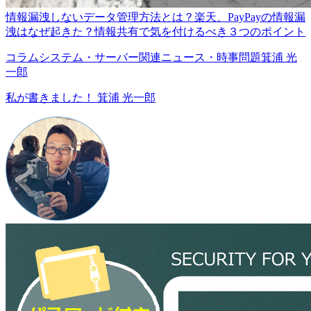
情報漏洩しないデータ管理方法とは？楽天、PayPayの情報漏
洩はなぜ起きた？情報共有で気を付けるべき３つのポイント
コラム
システム・サーバー関連
ニュース・時事問題
箕浦 光
一郎
私が書きました！
箕浦 光一郎