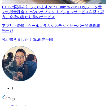
HDDの限界を知っていますか？G suiteやVIMEOのデータ量
での従量課金ではないサブスクリプションサービスを見て思
う、今後の当たり前のサービス
アプリ・SNS・ツール
コラム
システム・サーバー関連
箕浦
光一郎
私が書きました！
箕浦 光一郎
1
Tags