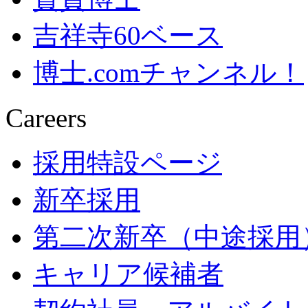
吉祥寺60ベース
博士.comチャンネル！
Careers
採用特設ページ
新卒採用
第二次新卒（中途採用
キャリア候補者