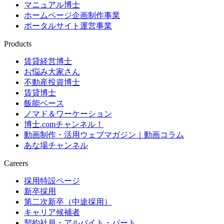
マニュアル博士
ホームページ企画制作事業
ポータルサイト運営事業
Products
賃貸経営博士
お悩み大家さん
不動産投資博士
賃貸博士
飯能ベース
ノマド＆ワーケーション
博士.comチャンネル！
動画制作・活用ウェブマガジン｜動画コラム
あな場チャンネル
Careers
採用特設ページ
新卒採用
第二次新卒（中途採用）
キャリア候補者
契約社員・アルバイト・パート