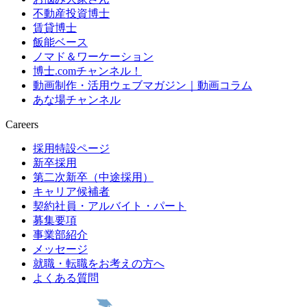
不動産投資博士
賃貸博士
飯能ベース
ノマド＆ワーケーション
博士.comチャンネル！
動画制作・活用ウェブマガジン｜動画コラム
あな場チャンネル
Careers
採用特設ページ
新卒採用
第二次新卒（中途採用）
キャリア候補者
契約社員・アルバイト・パート
募集要項
事業部紹介
メッセージ
就職・転職をお考えの方へ
よくある質問